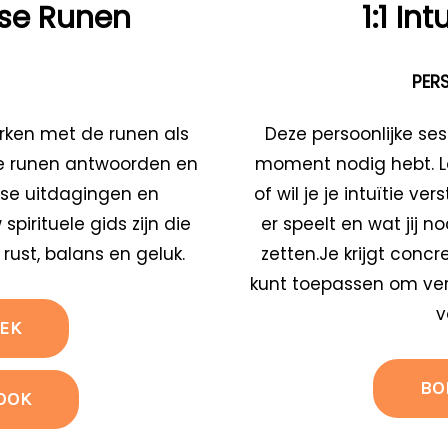
se Runen
1:1 In
PERS
erken met de runen als
Deze persoonlijke ses
e runen antwoorden en
moment nodig hebt. Lo
kse uitdagingen en
of wil je je intuïtie v
pirituele gids zijn die
er speelt en wat jij 
 rust, balans en geluk.
zetten.Je krijgt concr
kunt toepassen om ver
v
EK
BO
OOK