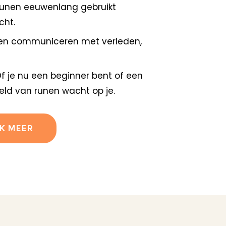
runen eeuwenlang gebruikt
cht.
unen communiceren met verleden,
Of je nu een beginner bent of een
ereld van runen wacht op je.
K MEER