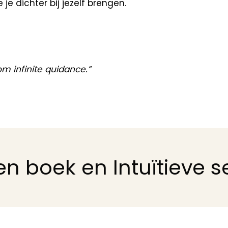
je dichter bij jezelf brengen.
om infinite quidance.”
n boek en Intuïtieve s