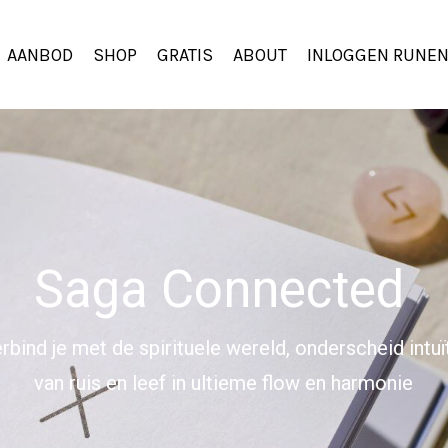
AANBOD
SHOP
GRATIS
ABOUT
INLOGGEN RUNEN
Saga Connected
rbind je met de spirituele wereld, onderscheid intuï
van ruis en leef in ultieme flow en harmonie